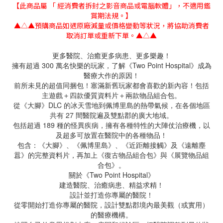
【此商品屬 「 經消費者拆封之影音商品或電腦軟體」，不適用鑑
賞期法規。】
▲△▲預購商品如遇原廠減量或價格變動等狀況，將協助消費者
取消訂單或重新下單。▲△▲
更多醫院、治癒更多病患、更多樂趣！
擁有超過 300 萬名快樂的玩家，了解《Two Point Hospital》成為
醫療大作的原因！
前所未見的超值同捆包！塞滿新舊玩家都會喜歡的新內容！包括
主遊戲＋四款優質資料片＋兩款物品組合包。
從《大腳》DLC 的冰天雪地到佩博里島的熱帶氣候，在各個地區
共有 27 間醫院遍及雙點郡的廣大地域。
包括超過 189 種的怪異疾病，擁有各種特性的大陣仗治療機，以
及超多可放置在醫院中的各種物品！
包含：《大腳》、《佩博里島》、《近距離接觸》及《遠離塵
囂》的完整資料片，再加上《復古物品組合包》與《展覽物品組
合包》。
關於《Two Point Hospital》
建造醫院、治癒病患、精益求精！
設計並打造你專屬的醫院！
從零開始打造你專屬的醫院，設計雙點郡境內最美觀（或實用）
的醫療機構。