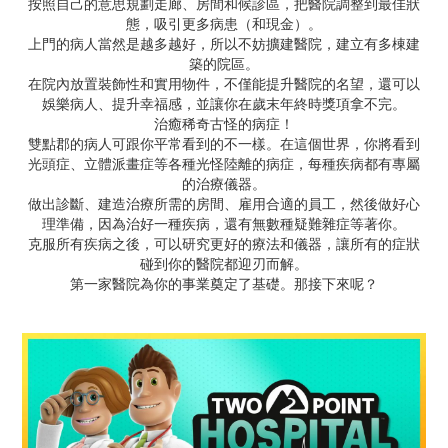
按照自己的意思規劃走廊、房間和候診區，把醫院調整到最佳狀
態，吸引更多病患（和現金）。
上門的病人當然是越多越好，所以不妨擴建醫院，建立有多棟建
築的院區。
在院內放置裝飾性和實用物件，不僅能提升醫院的名望，還可以
娛樂病人、提升幸福感，並讓你在歲末年終時獎項拿不完。
治癒稀奇古怪的病症！
雙點郡的病人可跟你平常看到的不一樣。在這個世界，你將看到
光頭症、立體派畫症等各種光怪陸離的病症，每種疾病都有專屬
的治療儀器。
做出診斷、建造治療所需的房間、雇用合適的員工，然後做好心
理準備，因為治好一種疾病，還有無數種疑難雜症等著你。
克服所有疾病之後，可以研究更好的療法和儀器，讓所有的症狀
碰到你的醫院都迎刃而解。
第一家醫院為你的事業奠定了基礎。那接下來呢？