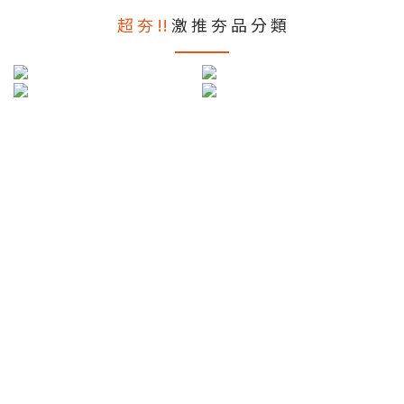
超 夯 !!
激 推 夯 品 分 類