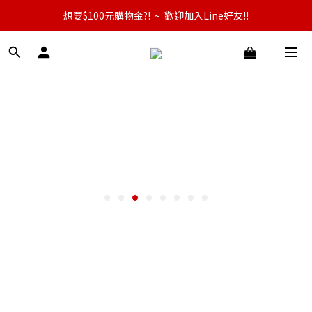
想要$100元購物金?!  ~  歡迎加入Line好友!!