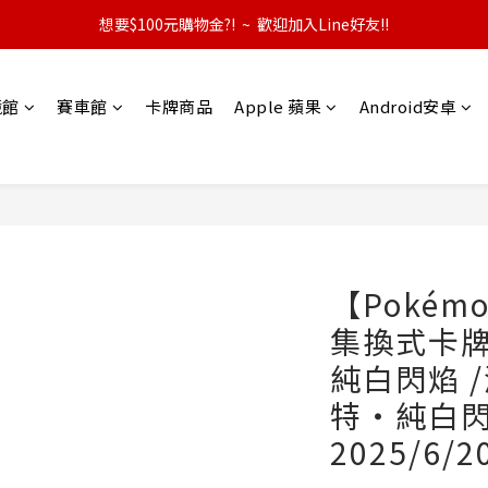
想要$100元購物金?!  ~  歡迎加入Line好友!!
競館
賽車館
卡牌商品
Apple 蘋果
Android安卓
【Pokém
集換式卡牌
純白閃焰 /
特・純白閃
2025/6/