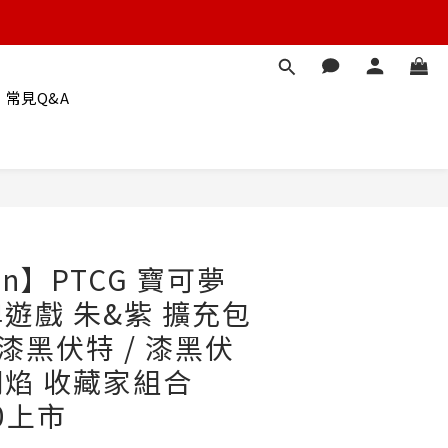
常見Q&A
立即購買
on】PTCG 寶可夢
遊戲 朱&紫 擴充包
漆黑伏特 / 漆黑伏
焰 收藏家組合
20上市