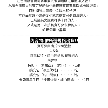
在台灣發售寶可夢集換式卡牌遊戲之繁體中文版，
為讓台灣廣大的寶可夢粉絲也能暢玩寶可夢集換式卡牌遊戲，
特地開發出繁體中文版本的卡牌。
本商品能讓不論是從小就喜歡寶可夢動漫的人、
已玩過英文版寶可夢卡牌的人、
又或是第一次接觸寶可夢卡牌的人，
都玩得開心盡興
-------------------------------------------------------------------------------------
內容物:依所選規格出貨!!
寶可夢集換式卡牌遊戲
朱&紫
漆黑伏特・純白閃焰 收藏家組合
內容物：
特典卡「索羅亞」（閃卡）・・1張
擴充包「漆黑伏特」・・・・3包
擴充包「純白閃焰」・・・・3包
卡牌清單手冊 「漆黑伏特・純白閃焰」・・1冊