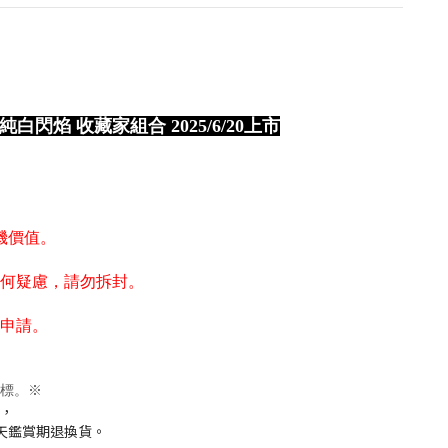
白閃焰 收藏家組合 2025/6/20上市
機價值。
何疑慮，請勿拆封。
申請。
標。※
，
天鑑賞期退換貨。