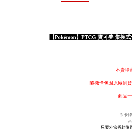
【Pokémon】PTCG 寶可夢 集換
本賣場
隨機卡包因原廠到貨
商品一
※卡牌
※
只要外盒拆封後