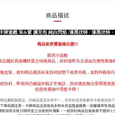
商品描述
式卡牌遊戲 朱&紫 擴充包 純白閃焰 /漆黑伏特 / 漆黑伏特・純
商品依所選規格出貨!!!
購買小提醒
商品屬於具隨機性質之特殊商品，拆封後即失去原始完整性與隨
無盒裝，收到商品後請在未拆封狀態下檢查外觀，如對外觀有任
經拆封，即視同已確認外觀正常無誤，拆封後恕無法受理退換貨
祝您幸運抽中理想卡牌！
商品屬紙製產品，印刷品質及良率不一，非常吹毛求疵要求卡相者請勿下
下單前請注意，卡牌商品出貨皆為全新未拆且整盒販售，因屬機率性商品
適用消保法第19條所定之合理例外情事，一經拆封商品包裝後將不提供七