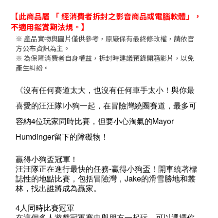
【此商品屬 「 經消費者拆封之影音商品或電腦軟體」，
不適用鑑賞期法規。】
※ 產品實物與圖片僅供參考，原廠保有最終修改權，請依官
方公布資訊為主。
※ 為保障消費者自身權益，拆封時建議預錄開箱影片，以免
產生糾紛。
沒有任何賽道太大，也沒有任何車手太小！與你最
《
喜愛的汪汪隊l小狗一起，在冒險灣繞圈賽道，最多可
容納4位玩家同時比賽，但要小心淘氣的Mayor
Humdinger留下的障礙物！
贏得小狗盃冠軍！
汪汪隊正在進行最快的任務-贏得小狗盃！開車繞著標
誌性的地點比賽，包括冒險灣，Jake的滑雪勝地和叢
林，找出誰將成為贏家。
4人同時比賽冠軍
在這個多人遊戲冠軍賽中與朋友一起玩，可以選擇你